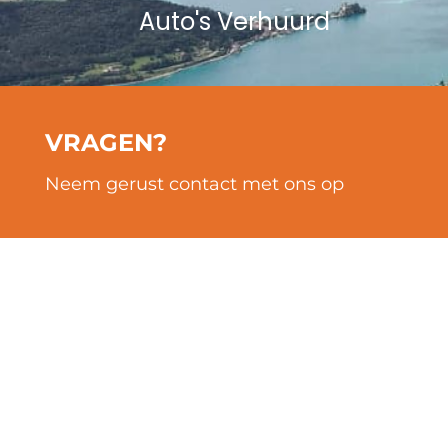
Auto's Verhuurd
VRAGEN?
Neem gerust contact met ons op
POPULAIRE LOCATIES
LOCATIES
Marseille
Lourdes
Lyon
Aix en Provence