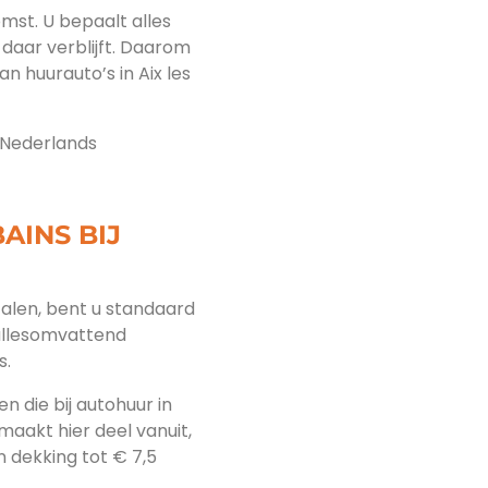
omst. U bepaalt alles
daar verblijft. Daarom
an huurauto’s in Aix les
s Nederlands
AINS BIJ
etalen, bent u standaard
allesomvattend
s.
n die bij autohuur in
 maakt hier deel vanuit,
 dekking tot € 7,5