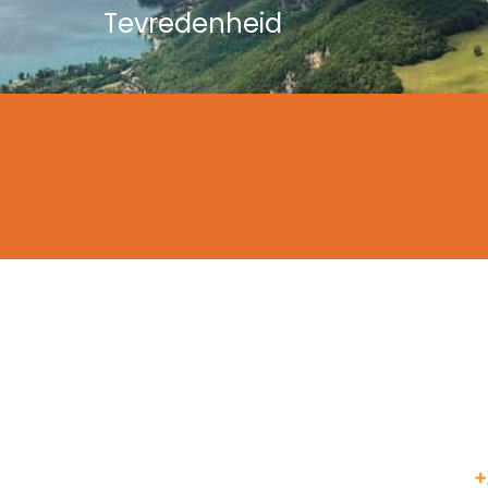
Tevredenheid
LOCATIES
C
Chalons en Champagne
Annecy
+