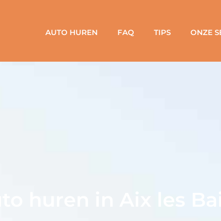
AUTO HUREN
FAQ
TIPS
ONZE S
to huren in Aix les Ba