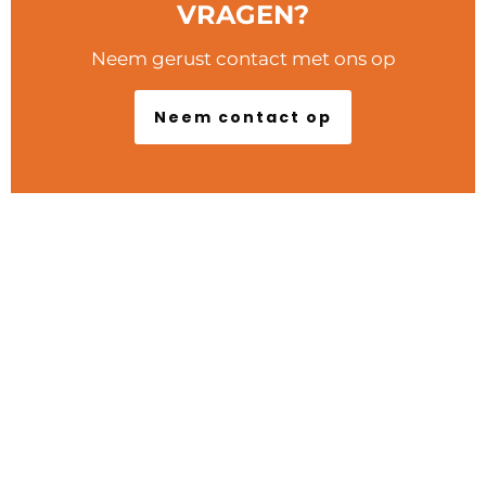
VRAGEN?
Neem gerust contact met ons op
Neem contact op
POPULAIRE LOCATIES
Marseille
Lyon
Arles
Biarritz
Bordeaux
Nice
Parijs
Versailles