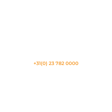
Amiens
Nimes
Metz
Toulon
Beaune
CONTACT
+31(0) 23 782 0000
Telefonische beschikbaarheid
08:30 tot 17:30
Vragen?
Neem bij vragen gerust contact met ons op via het