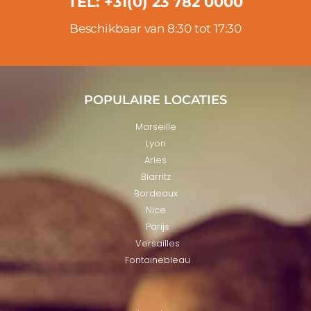
TEL: +31(0) 23 782 0000
Beschikbaar van 8:30 tot 17:30
POPULAIRE LOCATIES
Marseille
Lyon
Arles
Biarritz
Bordeaux
Nice
Parijs
Versailles
Fontainebleau
LOCATIES