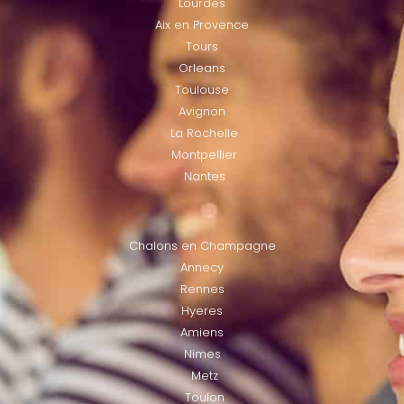
Lourdes
Aix en Provence
Tours
Orleans
Toulouse
Avignon
La Rochelle
Montpellier
Nantes
LOCATIES
Chalons en Champagne
Annecy
Rennes
Hyeres
Amiens
Nimes
Metz
Toulon