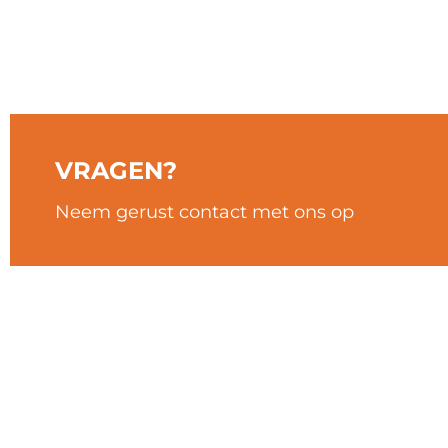
Auto's Verhuurd
VRAGEN?
Neem gerust contact met ons op
POPULAIRE LOCATIES
LOCATIES
Marseille
Lourdes