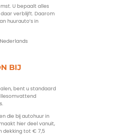
omst. U bepaalt alles
daar verblijft. Daarom
aan huurauto’s in
s Nederlands
N BIJ
etalen, bent u standaard
allesomvattend
s.
n die bij autohuur in
 maakt hier deel vanuit,
 dekking tot € 7,5