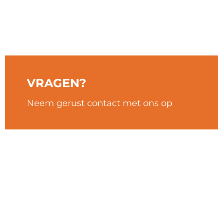
Auto's Verhuurd
VRAGEN?
Neem gerust contact met ons op
POPULAIRE LOCATIES
LOCATIES
Marseille
Lourdes