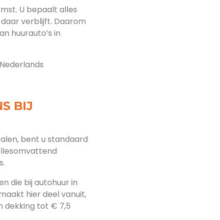
omst. U bepaalt alles
daar verblijft. Daarom
aan huurauto’s in
s Nederlands
S BIJ
etalen, bent u standaard
allesomvattend
s.
n die bij autohuur in
 maakt hier deel vanuit,
 dekking tot € 7,5