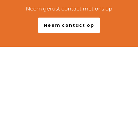
Neem gerust contact met ons op
Neem contact op
POPULAIRE LOCATIES
Marseille
Lyon
Arles
Biarritz
Bordeaux
Nice
Parijs
Versailles
Fontainebleau