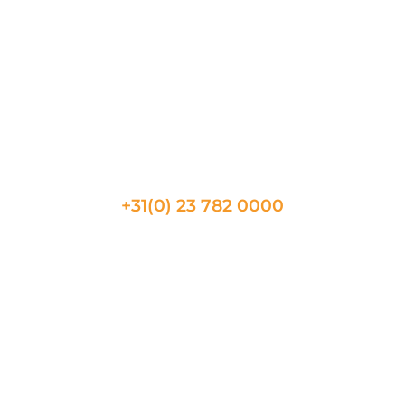
Nimes
Metz
Toulon
Beaune
CONTACT
+31(0) 23 782 0000
Telefonische beschikbaarheid
08:30 tot 17:30
Vragen?
Neem bij vragen gerust contact met ons op via het
contactformulier