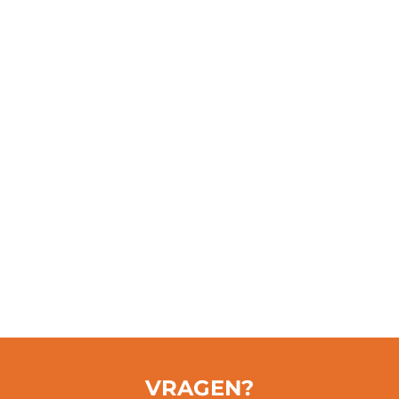
Tevredenheid
8000
Verhuur Locaties
VRAGEN?