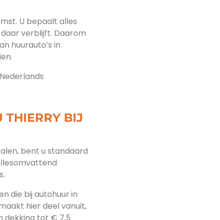
omst. U bepaalt alles
daar verblijft. Daarom
aan huurauto’s in
ien.
s Nederlands
 THIERRY BIJ
etalen, bent u standaard
allesomvattend
s.
n die bij autohuur in
 maakt hier deel vanuit,
 dekking tot € 7,5