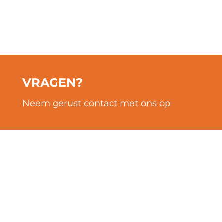
Auto's Verhuurd
VRAGEN?
Neem gerust contact met ons op
POPULAIRE LOCATIES
LOCATIES
Marseille
Lourdes
Lyon
Aix en Provence