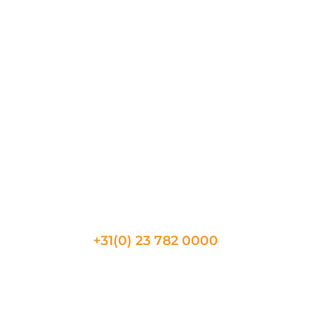
Chalons en Champagne
Annecy
Rennes
Hyeres
Amiens
Nimes
Metz
Toulon
Beaune
CONTACT
+31(0) 23 782 0000
Telefonische beschikbaarheid
08:30 tot 17:30