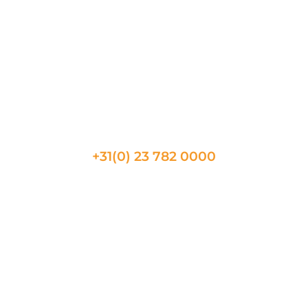
Nimes
Metz
Toulon
Beaune
CONTACT
+31(0) 23 782 0000
Telefonische beschikbaarheid
08:30 tot 17:30
Vragen?
Neem bij vragen gerust contact met ons op via het
contactformulier