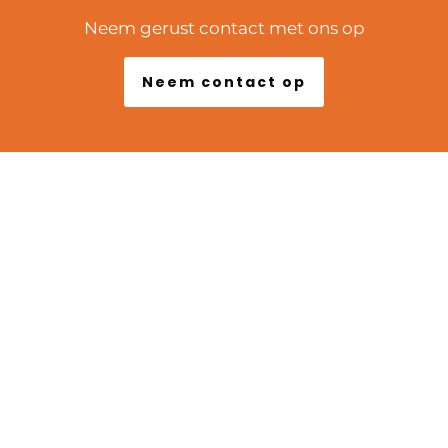
Neem gerust contact met ons op
Neem contact op
POPULAIRE LOCATIES
Marseille
Lyon
Arles
Biarritz
Bordeaux
Nice
Parijs
Versailles
Fontainebleau