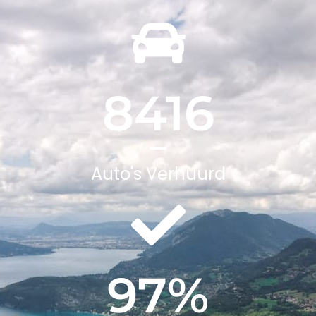
8416
Auto's Verhuurd
97
%