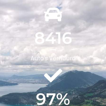
8416
Auto's Verhuurd
97
%