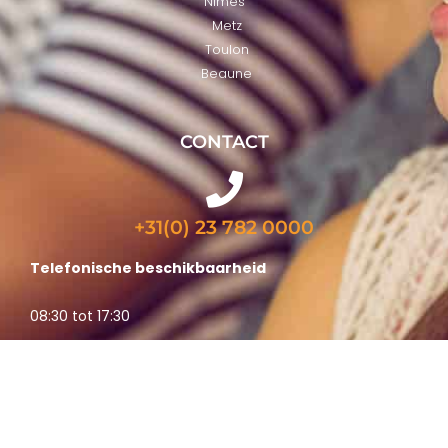
Nimes
Metz
Toulon
Beaune
CONTACT
+31(0) 23 782 0000
Telefonische beschikbaarheid
08:30 tot 17:30
Vragen?
Neem bij vragen gerust contact met ons op via het
contactformulier