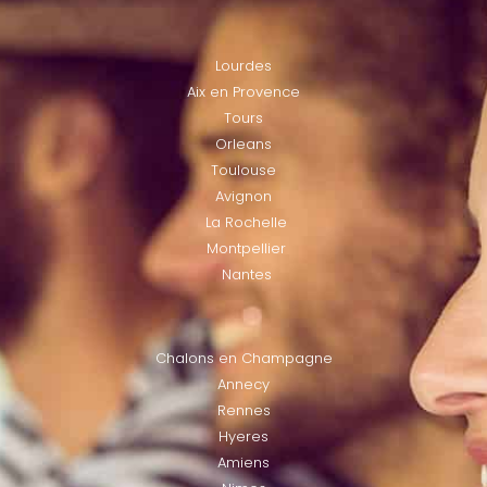
LOCATIES
Lourdes
Aix en Provence
Tours
Orleans
Toulouse
Avignon
La Rochelle
Montpellier
Nantes
LOCATIES
Chalons en Champagne
Annecy
Rennes
Hyeres
Amiens