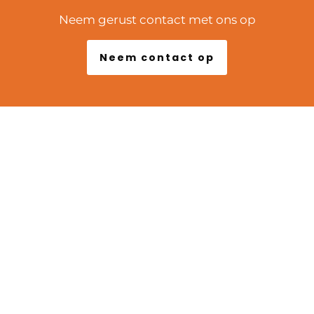
Neem gerust contact met ons op
Neem contact op
POPULAIRE LOCATIES
Marseille
Lyon
Arles
Biarritz
Bordeaux
Nice
Parijs
Versailles
Fontainebleau