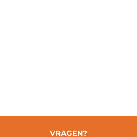
Tevredenheid
0
Verhuur Locaties
VRAGEN?