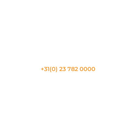
Nimes
Metz
Toulon
Beaune
CONTACT
+31(0) 23 782 0000
Telefonische beschikbaarheid
08:30 tot 17:30
Vragen?
Neem bij vragen gerust contact met ons op via het
contactformulier