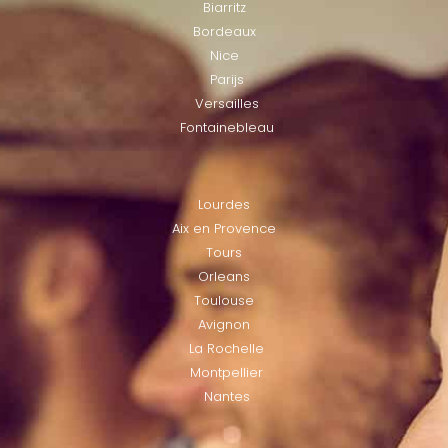
Biarritz
Bordeaux
Nice
Parijs
Versailles
Fontainebleau
LOCATIES
Lourdes
Aix en Provence
Tours
Orleans
Toulouse
Avignon
La Rochelle
Montpellier
Nantes
LOCATIES