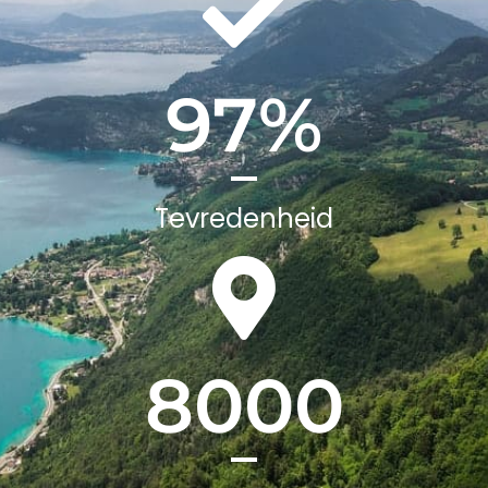
97
%
Tevredenheid
8000