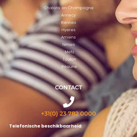
Chalons en Champagne
Annecy
Rennes
Hyeres
Amiens
Nimes
Metz
Toulon
Beaune
CONTACT
+31(0) 23 782 0000
Telefonische beschikbaarheid