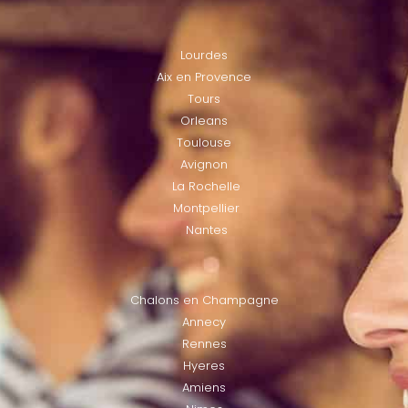
LOCATIES
Lourdes
Aix en Provence
Tours
Orleans
Toulouse
Avignon
La Rochelle
Montpellier
Nantes
LOCATIES
Chalons en Champagne
Annecy
Rennes
Hyeres
Amiens