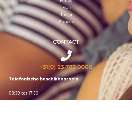
Nimes
Metz
Toulon
Beaune
CONTACT
+31(0) 23 782 0000
Telefonische beschikbaarheid
08:30 tot 17:30
Vragen?
Neem bij vragen gerust contact met ons op via het
contactformulier