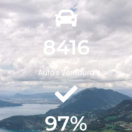
8416
Auto's Verhuurd
97
%