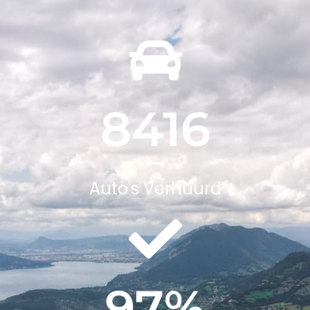
8416
Auto's Verhuurd
97
%