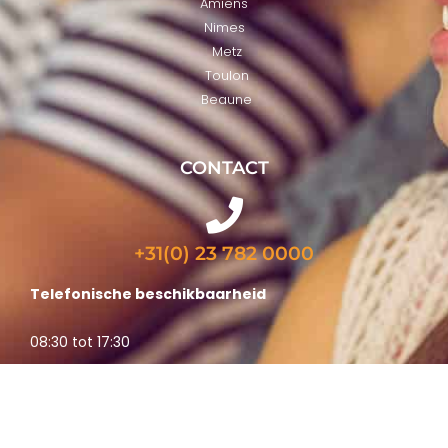
Amiens
Nimes
Metz
Toulon
Beaune
CONTACT
+31(0) 23 782 0000
Telefonische beschikbaarheid
08:30 tot 17:30
Vragen?
Neem bij vragen gerust contact met ons op via het