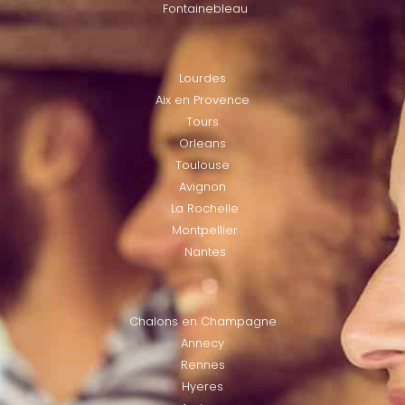
Fontainebleau
LOCATIES
Lourdes
Aix en Provence
Tours
Orleans
Toulouse
Avignon
La Rochelle
Montpellier
Nantes
LOCATIES
Chalons en Champagne
Annecy
Rennes
Hyeres