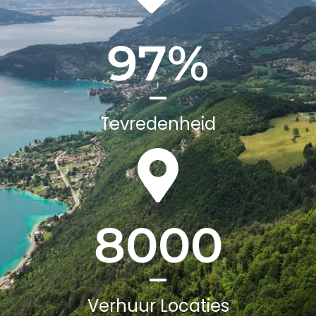
97
%
Tevredenheid
8000
Verhuur Locaties