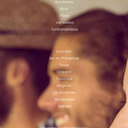
Bordeaux
Nice
Parijs
Versailles
Fontainebleau
LOCATIES
Lourdes
Aix en Provence
Tours
Orleans
Toulouse
Avignon
La Rochelle
Montpellier
Nantes
LOCATIES