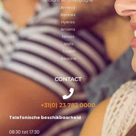
Chalons en Champagne
Annecy
Rennes
Hyeres
Amiens
Nimes
Metz
Toulon
Beaune
CONTACT
+31(0) 23 782 0000
Telefonische beschikbaarheid
08:30 tot 17:30