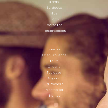
Biarritz
Bordeaux
Nice
Parijs
Versailles
Fontainebleau
LOCATIES
Lourdes
Aix en Provence
Tours
Orleans
Toulouse
Avignon
La Rochelle
Montpellier
Nantes
LOCATIES