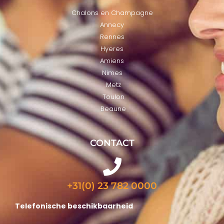
Chalons en Champagne
Annecy
Rennes
Hyeres
Amiens
Nimes
Metz
Toulon
Beaune
CONTACT
+31(0) 23 782 0000
Telefonische beschikbaarheid