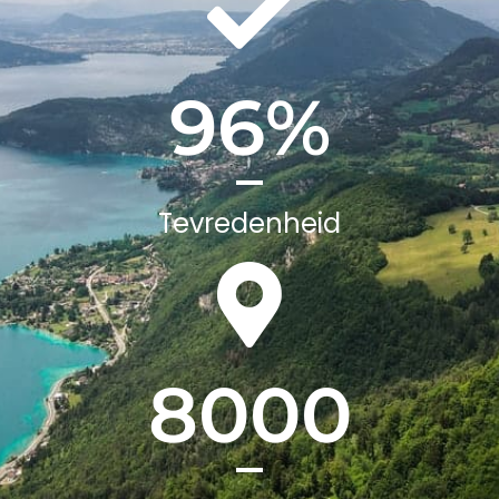
97
%
Tevredenheid
8000